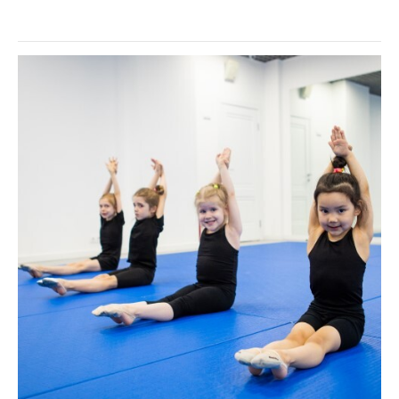
Главная
О нас
Выставки
Мероприятия
Спецпроекты
Студии
Аренда
Посетителям
© 2017-2026 Выставочные залы Москвы
Использование материалов разрешено только с
предварительного согласия правообладателей.
Все права на изображения и тексты принадлежат
их авторам.
16+
© 2017-2026 Выставочные залы Москвы
Сайт может содержать контент, не
предназначенный для лиц младше 16 лет.